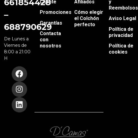
661854428
Cliente
Afiliados
y
Reembolso
Promociones
Cómo elegir
–
el Colchón
Aviso Legal
Garantías
perfecto
688790629
Política de
Contacta
privacidad
De Lunes a
con
Viernes de
nosotros
Política de
cookies
8:00 a 21:00
H